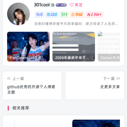
301cool
关注
0
220
1
1562
2.9W+
当我们懂得珍惜平凡的幸福时，就已经成了人生的赢家
PanDownload百度网盘在线解析
2024年最新甲骨文注册及申请免费 VPS 教程
上一篇
下一篇
github优秀的开源个人博客
无更多文章
主题
相关推荐