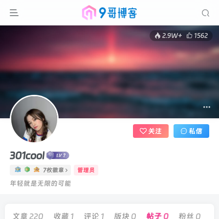
2.9W+
1562
关注
私信
301cool
7枚徽章
管理员
年轻就是无限的可能
文章
220
收藏
1
评论
1
版块
0
帖子
0
粉丝
0