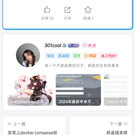
点赞
10
分享
收藏
1
301cool
关注
0
220
1
1562
2.9W+
每一个不曾起舞的日子，都是对生命的辜负
PanDownload百度网盘在线解析
2024年最新甲骨文注册及申请免费 VPS 教程
上一篇
下一篇
宝塔上docker compose如
防盗链实践