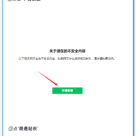
③点‘
我是站长
’