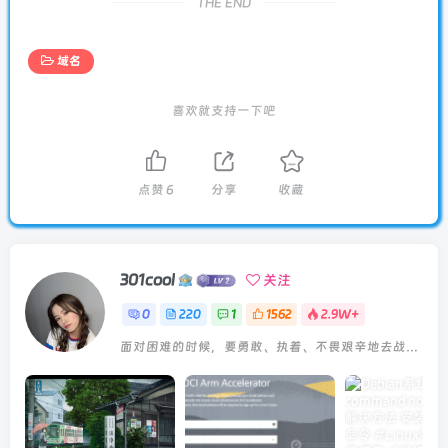
THE END
域名
喜欢就支持一下吧
点赞
6
分享
收藏
301cool
关注
0
220
1
1562
2.9W+
面对困难的时候，要勇敢、执着、不畏艰辛地去战胜它