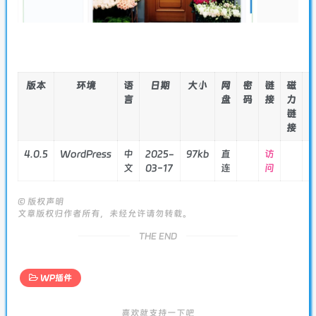
版本
环境
语
日期
大小
网
密
链
磁
言
盘
码
接
力
链
接
4.0.5
WordPress
中
2025-
97kb
直
访
文
03-17
连
问
©
版权声明
文章版权归作者所有，未经允许请勿转载。
THE END
WP插件
喜欢就支持一下吧