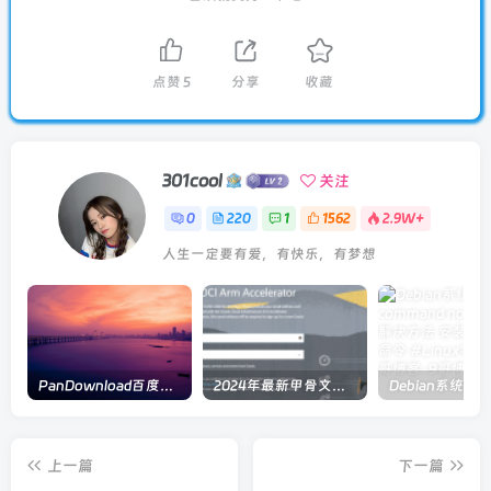
点赞
5
分享
收藏
301cool
关注
0
220
1
1562
2.9W+
人生一定要有爱，有快乐，有梦想
PanDownload百度网盘在线解析
2024年最新甲骨文注册及申请免费 VPS 教程
上一篇
下一篇