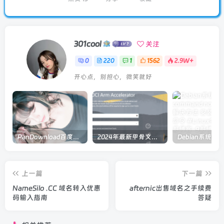
301cool
关注
0
220
1
1562
2.9W+
开心点，别担心，微笑就好
PanDownload百度网盘在线解析
2024年最新甲骨文注册及申请免费 VPS 教程
上一篇
下一篇
NameSilo .CC 域名转入优惠
afternic出售域名之手续费
码输入指南
答疑