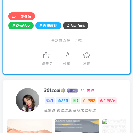
一为导航
# OneNav
# 阿里图标
# iconfont
喜欢就支持一下吧
点赞
7
分享
收藏
301cool
关注
0
220
1
1562
2.9W+
我输过,我败过,但我从未放弃过