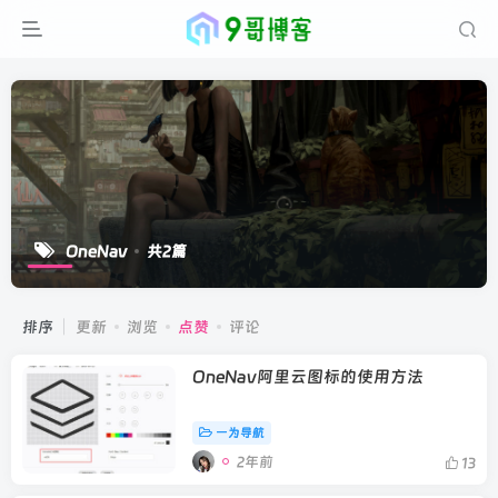
OneNav
共2篇
排序
更新
浏览
点赞
评论
OneNav阿里云图标的使用方法
一为导航
2年前
13