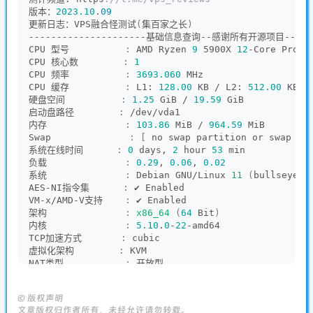
版本：
2023.10
.
09
更新日志：VPS融合怪测试
(
集百家之长
)
---------------------基础信息查询--感谢所有开源项目-------
CPU 型号          
:
 AMD Ryzen 
9
 5900X 
12
-Core Proce
CPU 核心数        
:
1
CPU 频率          
:
3693.060
 MHz
CPU 缓存          
:
 L1: 
128.00
 KB / L2: 
512.00
 KB /
硬盘空间          
:
1.25
 GiB / 
19.59
 GiB
启动盘路径        
:
 /dev/vda1
内存              
:
103.86
 MiB / 
964.59
 MiB
Swap              
:
[
 no swap partition or swap fi
系统在线时间      
:
0
 days, 
2
 hour 
53
 min
负载              
:
0.29
, 
0.06
, 
0.02
系统              
:
 Debian GNU/Linux 
11
(
bullseye
)
AES-NI指令集      
:
 ✔ Enabled
VM-x/AMD-V支持    
:
 ✔ Enabled
架构              
:
x86_64
(
64
 Bit
)
内核              
:
5.10
.
0
-
22
-amd64
TCP加速方式       
:
 cubic
虚拟化架构        
:
 KVM
NAT类型           
:
 开放型
IPV4 ASN          
:
 AS53667 FranTech Solutions
IPV4 位置         
:
 Luxembourg / Luxembourg / LU
©
版权声明
---------------------CPU测试--感谢lemonbench开源------
文章版权归作者所有，未经允许请勿转载。