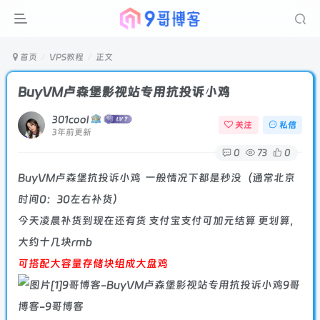
首页
VPS教程
正文
BuyVM卢森堡影视站专用抗投诉小鸡
301cool
关注
私信
3年前更新
0
73
0
BuyVM卢森堡抗投诉小鸡 一般情况下都是秒没（通常北京
时间0：30左右补货）
今天凌晨补货到现在还有货 支付宝支付可加元结算 更划算，
大约十几块rmb
可搭配大容量存储块组成大盘鸡