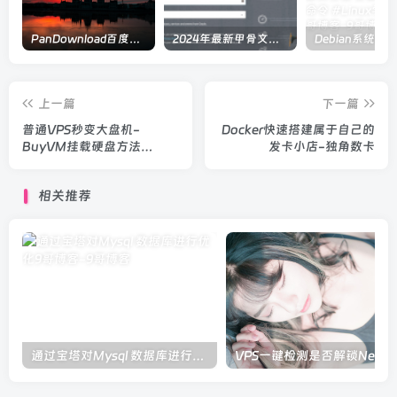
广州电信 
58.60
.
188
.
222
   电信
163
[
普通线路
]
广州联通 
210.21
.
196
.
6
    联通
4837
[
普通线路
]
广州移动 
120.196
.
165
.
24
  移动CMI 
[
普通线路
]
PanDownload百度网盘在线解析
2024年最新甲骨文注册及申请免费 VPS 教程
成都电信 
61.139
.
2
.
69
     电信
163
[
普通线路
]
成都联通 
119.6
.
6
.
6
       联通
4837
[
普通线路
]
成都移动 
211.137
.
96
.
205
  测试超时
---------------------回程路由--感谢fscarmen开源及PR----
上一篇
下一篇
依次测试电信/联通/移动经过的地区及线路，核心程序来自ipip.
net
普通VPS秒变大盘机-
Docker快速搭建属于自己的
广州电信 
58.60
.
188
.
222
BuyVM挂载硬盘方法
发卡小店-独角数卡
广州联通 
210.21
.
196
.
6
（Block Storage Slabs存储
块）
广州移动 
120.196
.
165
.
24
相关推荐
--------------------自动更新测速节点列表--本脚本原创------
位置                 上传速度         下载速度        
Speedtest.
net
1022.02
 Mbps         
983.90
 
联通Fuzhou         
324.47
 Mbps         
488.38
 Mbps 
电信Zhenjiang5G         
0.83
 Mbps         
508.97
 Mb
移动Chengdu         
798.27
 Mbps         
526.11
 Mbps
--------------------------------------------------
总共花费      
:
2
 分 
38
 秒
时间          
:
 Wed Oct 
11
18
:
09
:
32
 PDT 
2023
通过宝塔对Mysql 数据库进行优化