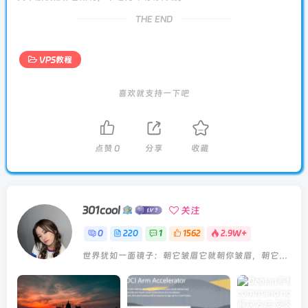
-
>
 CPU 测试中 
(
Fast Mode, 
1
-Pass @ 5sec
)
1
 线程测试
(
1
核
)
得分:                 
4898
 Scores
THE END
---------------------内存测试--感谢lemonbench开源------
-
>
 内存测试 
Test
(
Fast Mode, 
1
-Pass @ 5sec
)
单线程读测试:                
53682.82
 MB/s
VPS教程
单线程写测试:                
26856.90
 MB/s
---------------------磁盘fio读写测试--感谢yabs开源------
Block Size 
|
4k
(
IOPS
)
|
64k
喜欢就支持一下吧
  ------   
|
 ---            ----  
|
 ----          
Read       
|
427.07
 MB/
s
(
106.7
k
)
|
1.75
 GB/
s
(
Write      
|
428.20
 MB/
s
(
107.0
k
)
|
1.76
 GB/
s
(
Total      
|
855.28
 MB/
s
(
213.8
k
)
|
3.52
 GB/
s
(
点赞
0
分享
收藏
Block Size 
|
512k
(
IOPS
)
|
1m
  ------   
|
 ---            ----  
|
 ----          
Read       
|
2.07
 GB/
s
(
4.0
k
)
|
2.05
 GB/
s
Write      
|
2.18
 GB/
s
(
4.2
k
)
|
2.18
 GB/
s
Total      
|
4.25
 GB/
s
(
8.3
k
)
|
4.23
 GB/
s
301cool
关注
----------------三网回程--感谢zhanghanyun/backtrace开源
国家: LU 城市: Luxembourg 服务商: AS53667 FranTech So
0
220
1
1562
2.9W+
北京电信 
219.141
.
136
.
12
  电信
163
[
普通线路
]
北京联通 
202.106
.
50
.
1
    联通
4837
[
普通线路
]
世界犹如一面镜子：朝它皱眉它就朝你皱眉，朝它微笑它也吵你微笑
北京移动 
221.179
.
155
.
161
 移动CMI 
[
普通线路
]
上海电信 
202.96
.
209
.
133
  电信
163
[
普通线路
]
上海联通 
210.22
.
97
.
1
     联通
4837
[
普通线路
]
上海移动 
211.136
.
112
.
200
 移动CMI 
[
普通线路
]