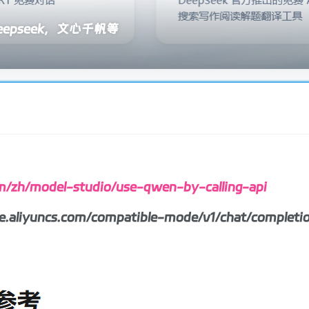
epseek，文心千帆等
com/zh/model-studio/use-qwen-by-calling-api
liyuncs.com/compatible-mode/v1/chat/completi