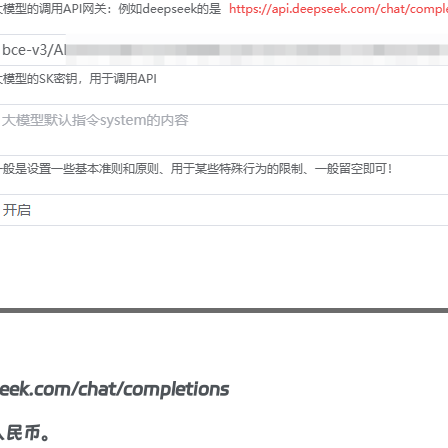
k.com/chat/completions
人民币。