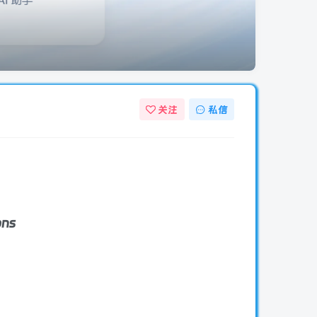
关注
私信
ons