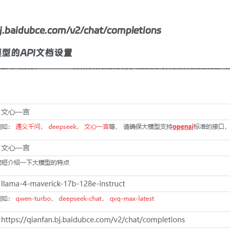
baidubce.com/v2/chat/completions
型的API文档设置