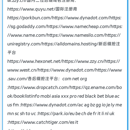
w.zzy.cn/国内二位后缀域名注册商：
https://www.quyu.net/国际注册商
https://porkbun.com/https://www.dynadot.com/https:
//sg.godaddy.com/https://www.namecheap.com/https:
//www.name.com/https://www.namesilo.com/https://
uniregistry.com/https://alldomains.hosting/新后缀抢注
平台
https://www.hexonet.net/https://www.zzy.cn/https://
www.west.cn/https://www.dynadot.com/https://www
.sav.com/各后缀抢注平台：com net org
:https://www.dropcatch.com/https://qz.ename.com/bo
ok/booklistinfo mobi asia xxx pro red black bet blue ac
us fm :https://www.dynadot.com/ac ag bz gg io je ly me
mn sc sh to vc :https://park.io/eu be ch de fr it li nl uk
:https://www.catchtiger.com/es it