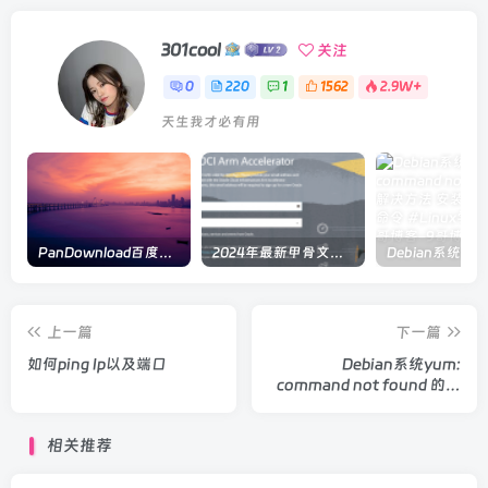
301cool
关注
0
220
1
1562
2.9W+
天生我才必有用
PanDownload百度网盘在线解析
2024年最新甲骨文注册及申请免费 VPS 教程
上一篇
下一篇
如何ping Ip以及端口
Debian系统yum:
command not found 的解
决方法 安装 yum 三个命令
#Linux学习笔记#
相关推荐