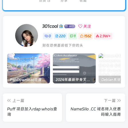
点赞
13
分享
收藏
301cool
关注
0
220
1
1562
2.9W+
别在恐惧面前低下你的头
PanDownload百度网盘在线解析
2024年最新甲骨文注册及申请免费 VPS 教程
上一篇
下一篇
Puff 项目加入rdap whois查
NameSilo .CC 域名转入优惠
询
码输入指南