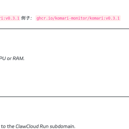
例子：
ri:v0.3.1
ghcr.io/komari-monitor/komari:v0.3.1
CPU or RAM.
to the ClawCloud Run subdomain.