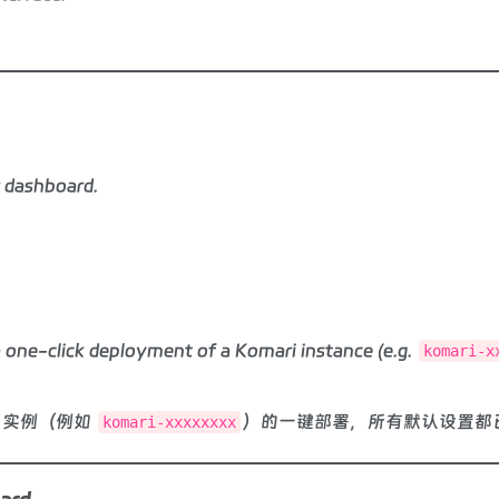
r dashboard.
.
 a one-click deployment of a Komari instance (e.g.
komari-x
i 实例（例如
）的一键部署，所有默认设置都
komari-xxxxxxxx