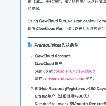
报（通过 Telegram、电子邮件等）以及
和终端。
Using
ClawCloud Run
, you can deploy Koma
使用
ClawCloud Run
，你可以在几分钟内完全免
Prerequisites
先决条件
ClawCloud Account
ClawCloud 账户
Sign up at
console.run.claw.cloud
.
请在
console.run.claw.cloud
报名。
GitHub Account (Registered >180 Days
GitHub账户（注册时间>180天）
Required to unlock
$5/month free credi