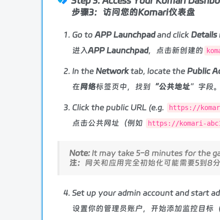
Step 3: Access Your Komari Dashb
步骤3：访问您的Komari仪表盘
Go to
APP Launchpad
and click
Details
进入
APP Launchpad
，点击新创建的
kom
In the
Network
tab, locate the
Public A
在
网络
标签页中，找到
“公共地址
”字段
Click the public URL (e.g.
https://komar
点击公共网址（例如
https://komari-abc
Note:
It may take 5–8 minutes for the gat
注：
网关和应用完全初始化可能需要5到8
Set up your admin account and start add
设置你的管理员账户，开始添加监控目标（