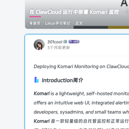
在 ClawCloud 运行中部署 Komari 监控
首页
Linux学习笔记
正文
301cool
5个月前更新
Deploying Komari Monitoring on ClawClou
Introduction
简介
Komari
is a lightweight, self-hosted monit
offers an intuitive web UI, integrated alert
developers, sysadmins, and small teams who
Komari
是一款轻量级的自托管监控和正常运行时间警