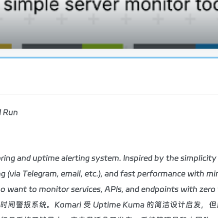
d Run
oring and uptime alerting system. Inspired by the simplici
ing (via Telegram, email, etc.), and fast performance with mi
 want to monitor services, APIs, and endpoints with zero 
报系统。Komari 受 Uptime Kuma 的简洁设计启发