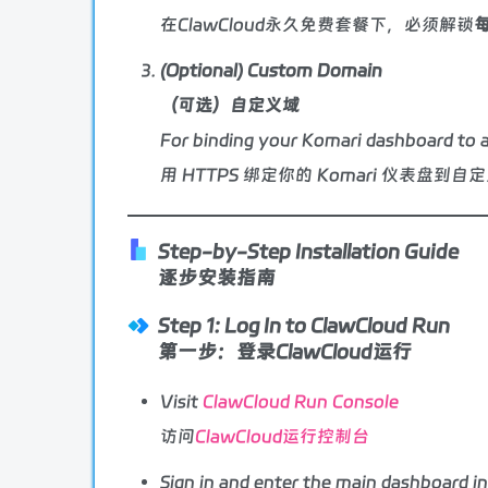
在ClawCloud永久免费套餐下，必须解锁
(Optional) Custom Domain
（可选）自定义域
For binding your Komari dashboard to
用 HTTPS 绑定你的 Komari 仪表盘到自
Step-by-Step Installation Guide
逐步安装指南
Step 1: Log In to ClawCloud Run
第一步：登录ClawCloud运行
Visit
ClawCloud Run Console
访问
ClawCloud运行控制台
Sign in and enter the main dashboard in