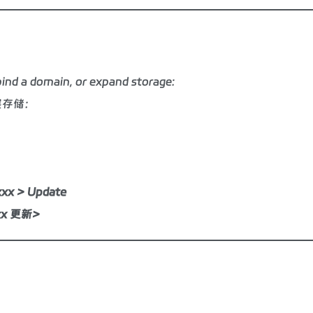
nd a domain, or expand storage:
展存储：
xx > Update
xxx 更新>