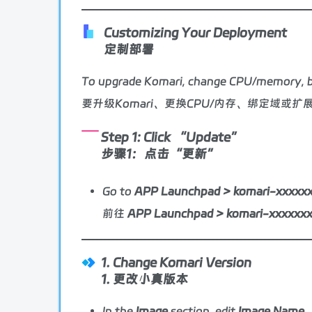
Customizing Your Deployment
定制部署
To upgrade Komari, change CPU/memory, bi
要升级Komari、更换CPU/内存、绑定域或扩
Step 1: Click “Update”
步骤1：点击“更新”
Go to
APP Launchpad > komari-xxxxxx
前往
APP Launchpad > komari-xxxxx
1. Change Komari Version
1. 更改小真版本
In the
Image
section, edit
Image Name