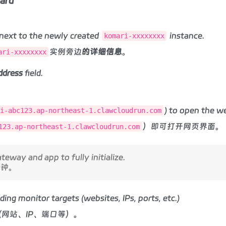
oard
next to the newly created
instance.
komari-xxxxxxxx
实例旁边
的详细信息
。
ari-xxxxxxxx
ddress
field.
。
) to open the we
i-abc123.ap-northeast-1.clawcloudrun.com
）即可打开网页界面。
123.ap-northeast-1.clawcloudrun.com
eway and app to fully initialize.
分钟。
ing monitor targets (websites, IPs, ports, etc.)
网站、IP、端口等）。