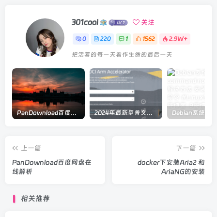
301cool
关注
0
220
1
1562
2.9W+
把活着的每一天看作生命的最后一天
PanDownload百度网盘在线解析
2024年最新甲骨文注册及申请免费 VPS 教程
上一篇
下一篇
PanDownload百度网盘在
docker下安装Aria2 和
线解析
AriaNG的安装
相关推荐