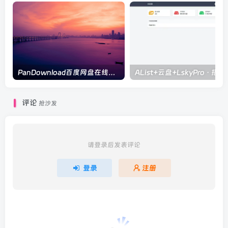
PanDownload百度网盘在线解析
AList+云盘+L
评论
抢沙发
请登录后发表评论
登录
注册