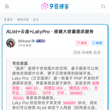
首页
网页代码
正文
AList+云盘+LskyPro · 搭建大容量图床服务
301cool
关注
私信
3年前更新
0
414
0
写在前面
.
“图床”是用于存放图片的空间，基于图床可以快
捷地实现图片分享，便于日常使用和前端开发。
Lsky Pro（兰空图床） 是一款基于 PHP 开发的开
源图床项目，界面美观且易于操作，目前支持
本地
、
、
、
、
存储
AWS S3
阿里云 OSS
腾讯云 COS
七
、
、
、
、
、
牛云
又拍云
SFTP
FTP
WebDAV
等多类存储服务。
Minio
Lsky Pro 的优势在于其支持
协议，因此
WebDAV
我们可以使用 AList 绑定个人网盘（如阿里云盘、