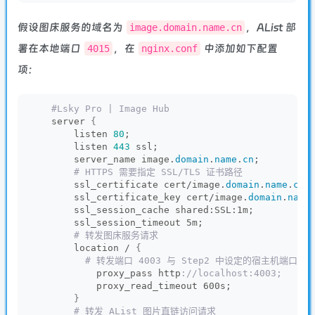
假设图床服务的域名为
，AList 部
image.domain.name.cn
署在本地端口
，在
中添加如下配置
4015
nginx.conf
项：
 #Lsky Pro | Image Hub
    server 
{
        listen 
80
;
        listen 
443
 ssl;
        server_name image.
domain
.
name
.
cn
;
 # HTTPS 需要指定 SSL/TLS 证书路径
        ssl_certificate cert/image.
domain
.
name
.
cn
.
        ssl_certificate_key cert/image.
domain
.
name
        ssl_session_cache shared:SSL:1m;
        ssl_session_timeout 5m;
 # 转发图床服务请求
        location / 
{
 # 转发端口 4003 与 Step2 中设定的宿主机端口保
            proxy_pass http
://localhost:4003;
            proxy_read_timeout 600s;
}
 # 转发 AList 图片直链访问请求