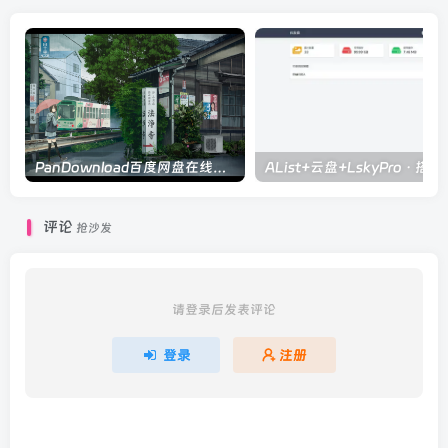
PanDownload百度网盘在线解析
AList+云盘+L
评论
抢沙发
请登录后发表评论
登录
注册