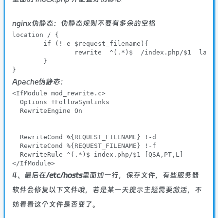
nginx伪静态：伪静态规则不要有多余的空格
location / {

if
 (!-e 
$request_filename
){

		rewrite  ^(.*)$  /index.php/
$1
  last
	}

}
Apache伪静态：
<
IfModule
 mod_rewrite.c>

Options
 +
FollowSymlinks
RewriteEngine
On
RewriteCond
%{REQUEST_FILENAME}
 !-d

RewriteCond
%{REQUEST_FILENAME}
 !-f

RewriteRule
 ^(.*)
$ 
index.php/
$1
 [
QSA
,
PT
,L]

<
/IfModule>
4、最后在
/etc/hosts
里面加一行，保存文件，有些服务器
软件会修复以下文件哦，若是某一天提示主题需要激活，不
妨看看这个文件是否变了。