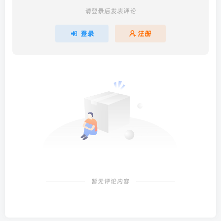
请登录后发表评论
登录
注册
暂无评论内容