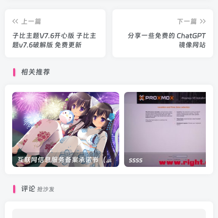
上一篇
下一篇
子比主题V7.6开心版 子比主
分享一些免费的 ChatGPT
题v7.6破解版 免费更新
镜像网站
相关推荐
互联网信息服务备案承诺书（个人）
ssss
评论
抢沙发