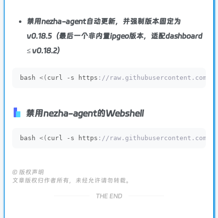
禁用nezha-agent自动更新，并强制版本固定为
v0.18.5（最后一个非内置ipgeo版本，适配dashboard
≤ v0.18.2）
bash 
<(
curl -s https
://raw.githubusercontent.com/x
禁用nezha-agent的Webshell
bash 
<(
curl -s https
://raw.githubusercontent.com/x
©
版权声明
文章版权归作者所有，未经允许请勿转载。
THE END