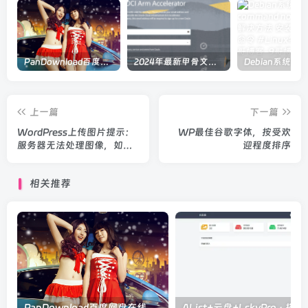
PanDownload百度网盘在线解析
2024年最新甲骨文注册及申请免费 VPS 教程
上一篇
下一篇
WordPress上传图片提示：
WP最佳谷歌字体，按受欢
服务器无法处理图像，如果
迎程度排序
服务器繁忙或没有足够的资
源来完成任务，就会发生这
相关推荐
种情况。上传较小的图像可
能会有所帮助。建议的最大
尺寸为2560像素
PanDownload百度网盘在线解析
AList+云盘+L