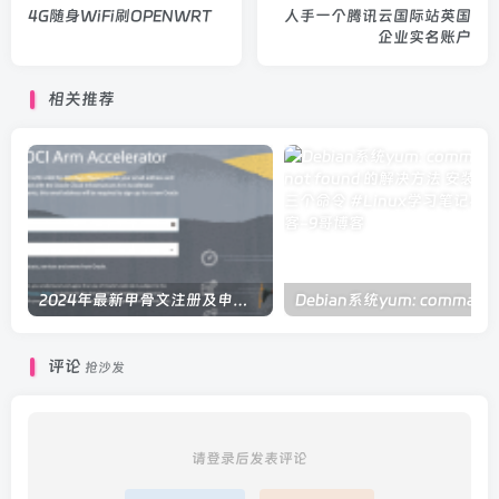
4G随身WiFi刷OPENWRT
人手一个腾讯云国际站英国
企业实名账户
相关推荐
2024年最新甲骨文注册及申请免费 VPS 教程
Debi
评论
抢沙发
请登录后发表评论