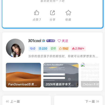
喜欢就支持一下吧
点赞
7
分享
收藏
301cool
关注
0
220
1
1562
2.9W+
当你的信念强于你的胆怯时，你就可以将梦想变为现实了
PanDownload百度网盘在线解析
2024年最新甲骨文注册及申请免费 VPS 教程
上一篇
下一篇