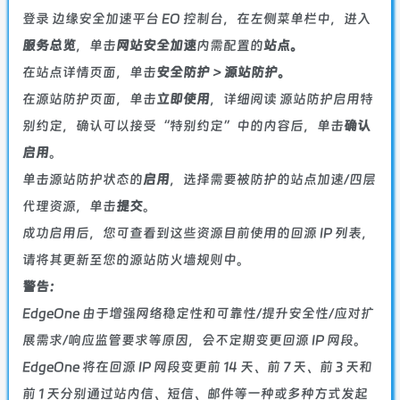
登录
边缘安全加速平台 EO 控制台
，在左侧菜单栏中，进入
服务总览
，单击
网站安全加速
内需配置的
站点。
在站点详情页面，单击
安全防护
>
源站防护。
在源站防护页面，单击
立即使用
，详细阅读
源站防护启用特
别约定
，确认可以接受“特别约定”中的内容后，单击
确认
启用
。
单击源站防护状态的
启用
，选择需要被防护的站点加速/四层
代理资源，单击
提交
。
成功启用后，您可查看到这些资源目前使用的回源 IP 列表，
请将其更新至您的源站防火墙规则中。
警告：
EdgeOne 由于增强网络稳定性和可靠性/提升安全性/应对扩
展需求/响应监管要求等原因，会不定期变更回源 IP 网段。
EdgeOne 将在回源 IP 网段变更前 14 天、前 7 天、前 3 天和
前 1 天分别通过站内信、短信、邮件等一种或多种方式发起