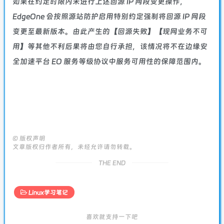
如果在约定时限内未进行上述回源 IP 网段变更操作，
EdgeOne 会按照
源站防护启用特别约定
强制将回源 IP 网段
变更至最新版本。由此产生的【回源失败】【现网业务不可
用】等其他不利后果将由您自行承担，该情况将不在
边缘安
全加速平台 EO 服务等级协议
中服务可用性的保障范围内。
©
版权声明
文章版权归作者所有，未经允许请勿转载。
THE END
Linux学习笔记
喜欢就支持一下吧