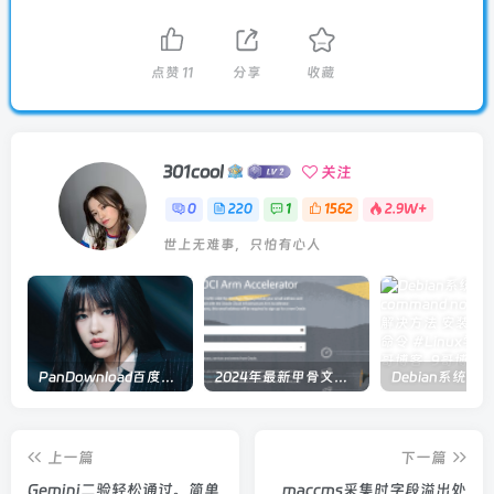
点赞
11
分享
收藏
301cool
关注
0
220
1
1562
2.9W+
世上无难事，只怕有心人
PanDownload百度网盘在线解析
2024年最新甲骨文注册及申请免费 VPS 教程
上一篇
下一篇
Gemini二验轻松通过。简单
maccms采集时字段溢出处