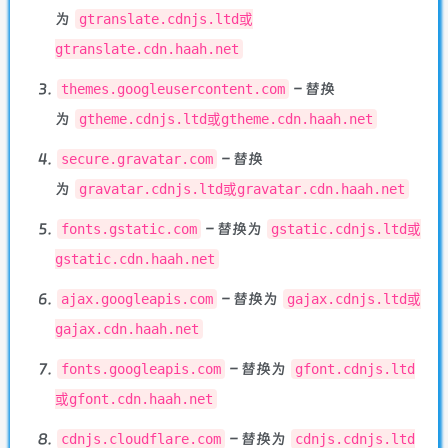
为
gtranslate.cdnjs.ltd或
gtranslate.cdn.haah.net
– 替换
themes.googleusercontent.com
为
gtheme.cdnjs.ltd或gtheme.cdn.haah.net
– 替换
secure.gravatar.com
为
gravatar.cdnjs.ltd或gravatar.cdn.haah.net
– 替换为
fonts.gstatic.com
gstatic.cdnjs.ltd或
gstatic.cdn.haah.net
– 替换为
ajax.googleapis.com
gajax.cdnjs.ltd或
gajax.cdn.haah.net
– 替换为
fonts.googleapis.com
gfont.cdnjs.ltd
或gfont.cdn.haah.net
– 替换为
cdnjs.cloudflare.com
cdnjs.cdnjs.ltd