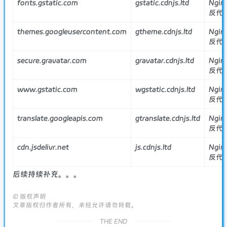
fonts.gstatic.com
gstatic.cdnjs.ltd
Ngin
反代
themes.googleusercontent.com
gtheme.cdnjs.ltd
Ngin
反代
secure.gravatar.com
gravatar.cdnjs.ltd
Ngin
反代
www.gstatic.com
wgstatic.cdnjs.ltd
Ngin
反代
translate.googleapis.com
gtranslate.cdnjs.ltd
Ngin
反代
cdn.jsdelivr.net
js.cdnjs.ltd
Ngin
反代
后续持续补充。。。
©
版权声明
文章版权归作者所有，未经允许请勿转载。
THE END