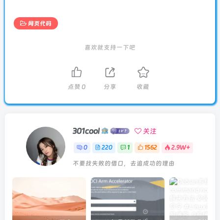
网页代码
喜欢就支持一下吧
点赞
0
分享
收藏
301cool
关注
0
220
1
1562
2.9W+
不要找失败的借口，去追成功的理由