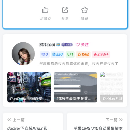
点赞
0
分享
收藏
301cool
关注
0
220
1
1562
2.9W+
别再用你的过去欺骗你的未来，过去已经过去了
PanDownload百度网盘在线解析
2024年最新甲骨文注册及申请免费 VPS 教程
上一篇
下一篇
docker下安装Aria2 和
苹果CMS V10自动采集脚本