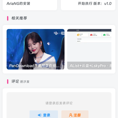
AriaNG的安装
开始执行 版本：v1.0
相关推荐
PanDownload百度网盘在线解析
AList+云盘+L
评论
抢沙发
请登录后发表评论
登录
注册