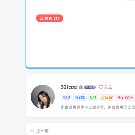
网页代码
301cool
关注
0
220
1
1562
2.9W+
即便是再微小不过的事情，你也要用心去
上一篇