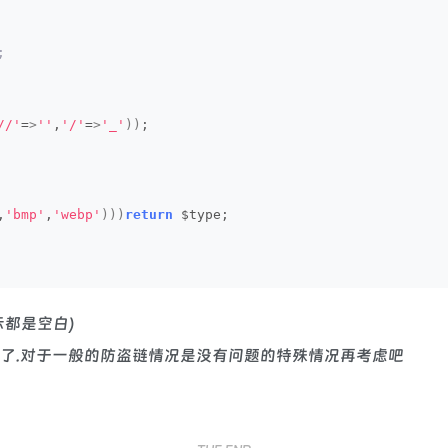
;
//'
=
>
''
,
'/'
=
>
'_'
))
;
,
'bmp'
,
'webp'
)))
return
 $type;
示都是空白)
片了.对于一般的防盗链情况是没有问题的特殊情况再考虑吧