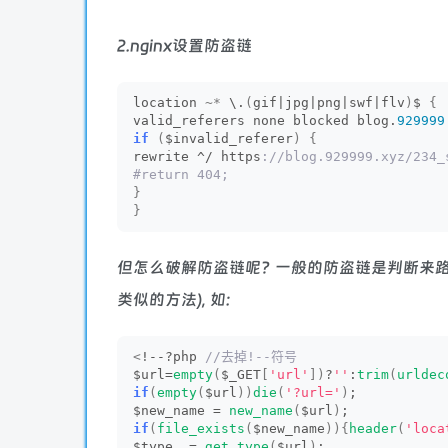
2.nginx设置防盗链
location 
~*
 \.
(
gif|jpg|png|swf|flv
)
$ 
{
valid_referers none blocked blog.
929999
if
(
$invalid_referer
)
{
rewrite ^/ https
://blog.929999.xyz/234_
#return 404;
}
}
但怎么破解防盗链呢? 一般的防盗链是判断来路是否为
类似的方法), 如:
<
!--?php
 //去掉!--符号
$url=
empty
(
$_GET
[
'url'
])
?
''
:
trim
(
urldec
if
(
empty
(
$url
))
die
(
'?url='
)
;
$new_name = 
new_name
(
$url
)
;
if
(
file_exists
(
$new_name
)){
header
(
'loca
$type  = 
get_type
(
$url
)
;