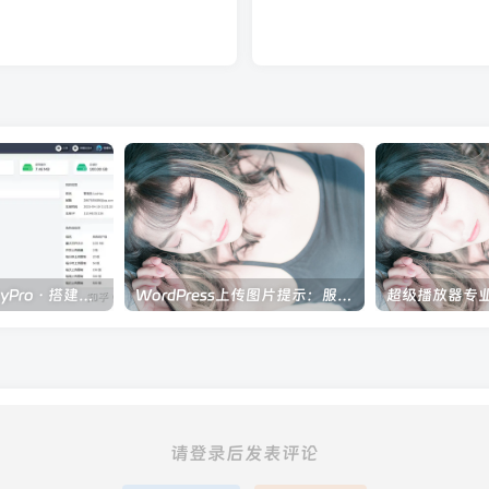
AList+云盘+LskyPro · 搭建大容量图床服务
WordPress上传图片提示：服务器无法处理图像，如果服务器繁忙或没有足够的资源来完成任务，就会发生这种情况。上传较小的图像可能会有所帮助。建议的最大尺寸为2560像素
请登录后发表评论