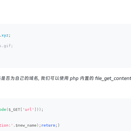
.
xyz
;
s.gif;
自己的域名, 我们可以使用 php 内置的 file_get_cont
ode
(
$_GET
[
'url'
]))
;
tion:'
.$new_name
)
;
return
;
}