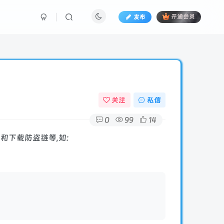
发布
开通会员
关注
私信
0
99
14
和下载防盗链等,如: