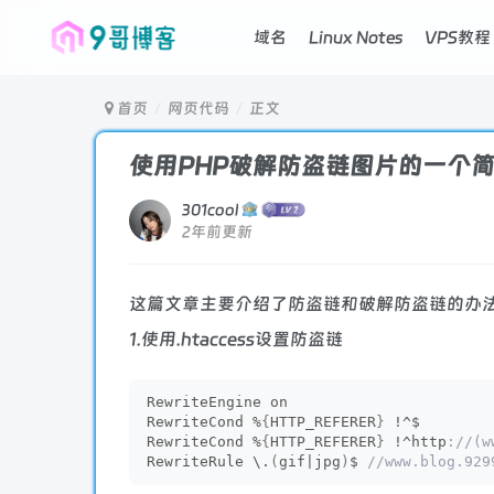
域名
Linux Notes
VPS教程
首页
网页代码
正文
使用PHP破解防盗链图片的一个
301cool
2年前更新
这篇文章主要介绍了防盗链和破解防盗链的办法，
1.使用.htaccess设置防盗链
RewriteEngine on
RewriteCond %
{
HTTP_REFERER
}
 !^$
RewriteCond %
{
HTTP_REFERER
}
 !^http
://(w
RewriteRule \.
(
gif|jpg
)
$
 //www.blog.929