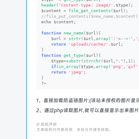
header
(
'Content-type: image/'
.$type
)
;
$content = 
file_get_contents
(
$url
)
;
//file_put_contents($new_name,$content)
echo $content;
function
new_name
(
$url
){
    $url = 
strtr
(
$url,
array
(
':'
=--
>
''
,
'
return
'uploads/cache/'
.$url;
}
function
get_type
(
$url
){
    $type=
substr
(
strrchr
(
$url,
"."
)
,
1
)
;
if
(
in_array
(
$type,
array
(
'png'
,
'gif'
return
'jpeg'
;
}
?
>
1、直接加载防盗链图片:(该站未授权的图片显
2、通过php读取图片,就可以直接显示出来图
©
版权声明
文章版权归作者所有，未经允许请勿转载。