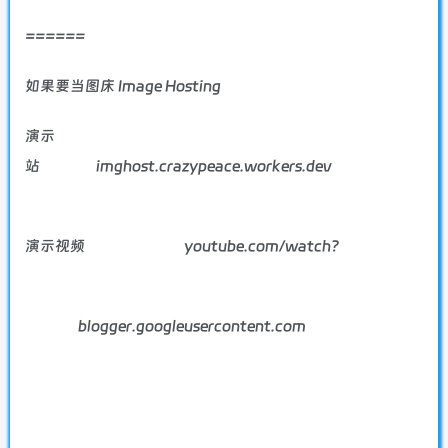
======
如果要当图床 Image Hosting
演示
站
imghost.crazypeace.workers.dev
演示视频
youtube.com/watch?
blogger.googleusercontent.com