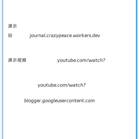
演示
站
journal.crazypeace.workers.dev
演示视频
youtube.com/watch?
youtube.com/watch?
blogger.googleusercontent.com