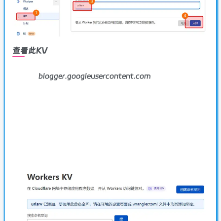
查看此KV
blogger.googleusercontent.com