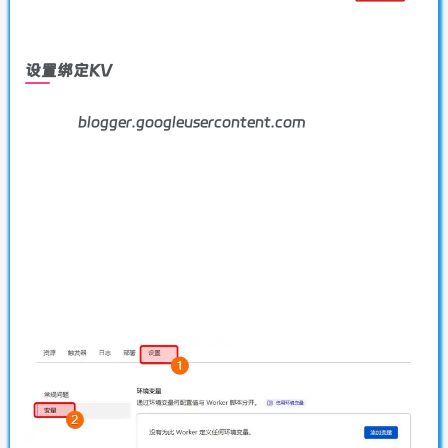
设置绑定KV
blogger.googleusercontent.com